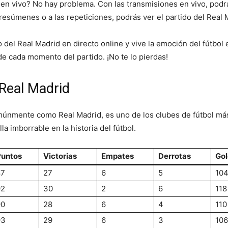
 en vivo? No hay problema. Con las transmisiones en vivo, podrá
resúmenes o a las repeticiones, podrás ver el partido del Real 
o del Real Madrid en directo online y vive la emoción del fútbol
 de cada momento del partido. ¡No te lo pierdas!
 Real Madrid
múnmente como Real Madrid, es uno de los clubes de fútbol más
a imborrable en la historia del fútbol.
Puntos
Victorias
Empates
Derrotas
Gol
87
27
6
5
10
92
30
2
6
118
90
28
6
4
110
93
29
6
3
106