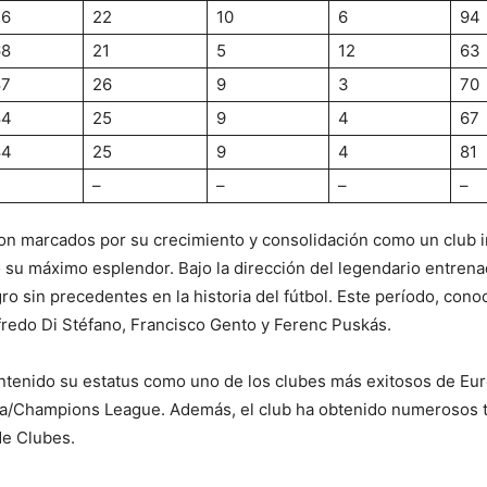
76
22
10
6
94
68
21
5
12
63
87
26
9
3
70
84
25
9
4
67
84
25
9
4
81
–
–
–
–
ron marcados por su crecimiento y consolidación como un club 
 su máximo esplendor. Bajo la dirección del legendario entren
o sin precedentes en la historia del fútbol. Este período, conoc
redo Di Stéfano, Francisco Gento y Ferenc Puskás.
antenido su estatus como uno de los clubes más exitosos de Eur
a/Champions League. Además, el club ha obtenido numerosos tí
de Clubes.