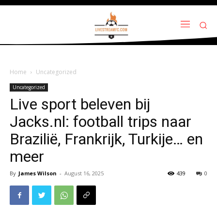
Home
Uncategorized
Uncategorized
Live sport beleven bij
Jacks.nl: football trips naar
Brazilië, Frankrijk, Turkije… en
meer
By
James Wilson
-
August 16, 2025
439
0