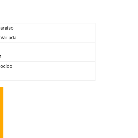
araiso
Variada
M
ocido